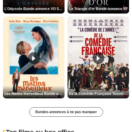
L'Odyssée Bande-annonce VO STFR
Le Triangle d'or Bande-annonce VF
Les Matins merveilleux Bande-annonce VF
De la Comédie-Française Teaser VF
Bandes-annonces à ne pas manquer