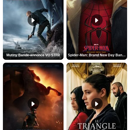
Mutiny Bande-annonce VO STFR
Spider-Man: Brand New Day Bande-annonce VO STFR