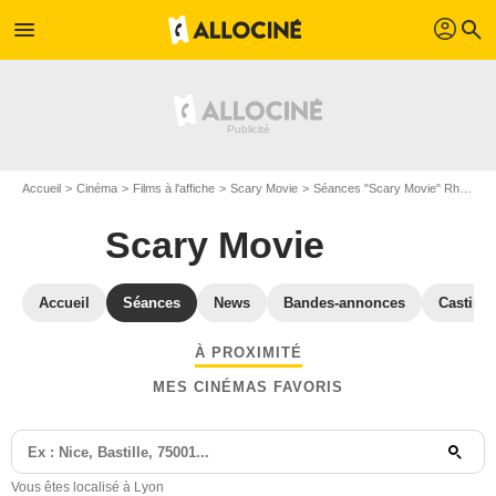
profil
menu
search
Accueil
Cinéma
Films à l'affiche
Scary Movie
Séances "Scary Movie" Rhône
Scary Movie
Accueil
Séances
News
Bandes-annonces
Casting
À PROXIMITÉ
MES CINÉMAS FAVORIS
Vous êtes localisé à Lyon