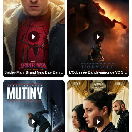
Spider-Man: Brand New Day Bande-annonce VO STFR
L'Odyssée Bande-annonce VO STFR