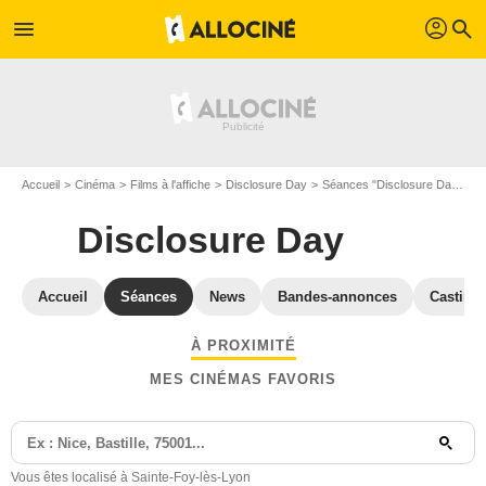
profil
menu
search
Accueil
Cinéma
Films à l'affiche
Disclosure Day
Séances "Disclosure Day" Rhône
Disclosure Day
Accueil
Séances
News
Bandes-annonces
Casting
À PROXIMITÉ
MES CINÉMAS FAVORIS
Vous êtes localisé à Sainte-Foy-lès-Lyon