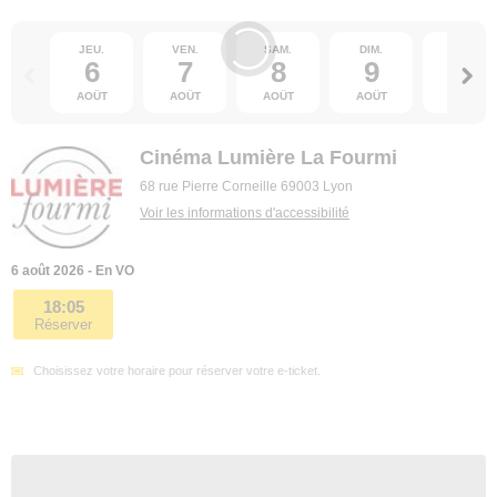
JEU.
VEN.
SAM.
DIM.
LUN.
6
7
8
9
10
AOÛT
AOÛT
AOÛT
AOÛT
AOÛT
Cinéma Lumière La Fourmi
68 rue Pierre Corneille 69003 Lyon
Voir les informations d'accessibilité
6 août 2026 - En VO
18:05
Réserver
Choisissez votre horaire pour réserver votre e-ticket.