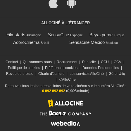
ALLOCINÉ À L'ÉTRANGER
Filmstarts
SensaCine
Beyazperde
Allemagne
Espagne
Turquie
AdoroCinema
Sensacine México
Brésil
Mexique
Contact
|
Qui sommes-nous
|
Recrutement
|
Publicité
|
CGU
|
CGV
|
Politique de cookies
|
Préférences cookies
|
Données Personnelles
|
Revue de presse
|
Charte d'écriture
|
Les services AlloCiné
|
Gérer Utiq
|
©AlloCiné
Retrouvez tous les horaires et infos de votre cinéma sur le numéro AlloCiné :
0 892 892 892
(0,90€/minute)