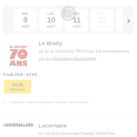
DIM.
LUN.
MAR.
MER.
JEU.
9
10
11
12
13
AOÛT
AOÛT
AOÛT
AOÛT
AOÛT
Le Brady
39, bd de Strasbourg 75010 Paris 10e arrondissement
Voir les informations d'accessibilité
9 août 2026 - En VO
14:45
Réserver
Choisissez votre horaire pour réserver votre e-ticket.
Lucernaire
53, rue Notre-Dame-des-Champs 75006 Paris