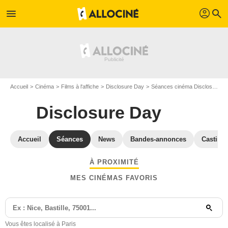
profil
menu
search
Accueil
Cinéma
Films à l'affiche
Disclosure Day
Séances cinéma Disclosure Day
Disclosure Day
Accueil
Séances
News
Bandes-annonces
Casting
À PROXIMITÉ
MES CINÉMAS FAVORIS
Vous êtes localisé à Paris