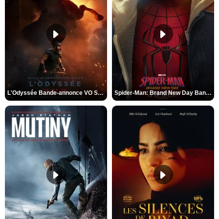
L'Odyssée Bande-annonce VO STFR
Spider-Man: Brand New Day Bande-annonce VO STFR