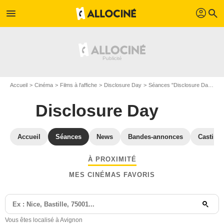
profil
menu
search
Accueil
Cinéma
Films à l'affiche
Disclosure Day
Séances "Disclosure Day" Vaucluse
Disclosure Day
Accueil
Séances
News
Bandes-annonces
Casting
À PROXIMITÉ
MES CINÉMAS FAVORIS
Vous êtes localisé à Avignon