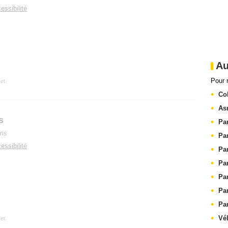
essibilité
Au
Pour 
et.
Co
As
s
Pa
ris
Pa
essibilité
Pa
Pa
Pa
Pa
Pa
Vél
et.