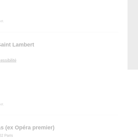
et.
aint Lambert
essibilité
et.
s (ex Opéra premier)
02 Paris