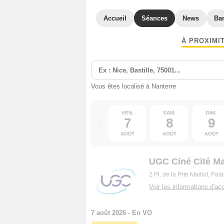
Accueil
Séances
News
Ba
À PROXIMI
Vous êtes localisé à Nanterre
VEN.
SAM.
DIM.
7
8
9
AOÛT
AOÛT
AOÛT
UGC Ciné Cité Mai
2 Pl. de la Prte Maillot, P
Voir les informations d'acc
7 août 2026 - En VO