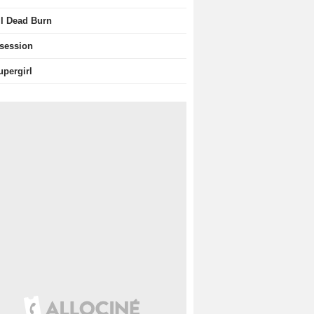
il Dead Burn
session
upergirl