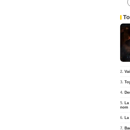
To
2.
Va
3.
To
4.
De
5.
La 
nom
6.
La 
7.
Ba