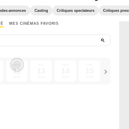
ndes-annonces
Casting
Critiques spectateurs
Critiques pres
TÉ
MES CINÉMAS FAVORIS
MER.
JEU.
VEN.
SAM.
DIM.
12
13
14
15
16
AOÛT
AOÛT
AOÛT
AOÛT
AOÛT