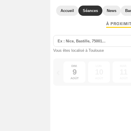
Accueil
Séances
News
Ba
À PROXIMI
Vous êtes localisé à Toulouse
DIM.
LUN.
MAR.
9
10
11
AOÛT
AOÛT
AOÛT