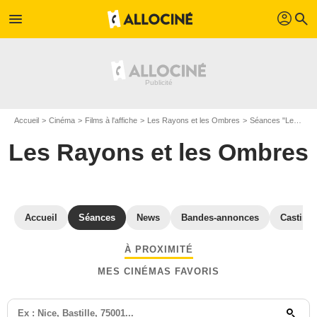
profil
menu
search
Accueil
Cinéma
Films à l'affiche
Les Rayons et les Ombres
Séances "Les Rayons et les Ombres" Marseille
Les Rayons et les Ombres
Accueil
Séances
News
Bandes-annonces
Casting
À PROXIMITÉ
MES CINÉMAS FAVORIS