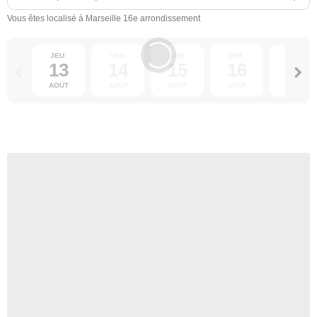
Vous êtes localisé à Marseille 16e arrondissement
JEU.
VEN.
SAM.
DIM.
LUN.
13
14
15
16
17
AOÛT
AOÛT
AOÛT
AOÛT
AOÛT