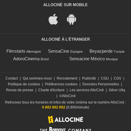
ALLOCINÉ SUR MOBILE
ALLOCINÉ À L'ÉTRANGER
Filmstarts
SensaCine
Beyazperde
Allemagne
Espagne
Turquie
AdoroCinema
Sensacine México
Brésil
Mexique
Contact
|
Qui sommes-nous
|
Recrutement
|
Publicité
|
CGU
|
CGV
|
Politique de cookies
|
Préférences cookies
|
Données Personnelles
|
Revue de presse
|
Charte d'écriture
|
Les services AlloCiné
|
Gérer Utiq
|
©AlloCiné
Retrouvez tous les horaires et infos de votre cinéma sur le numéro AlloCiné :
0 892 892 892
(0,90€/minute)