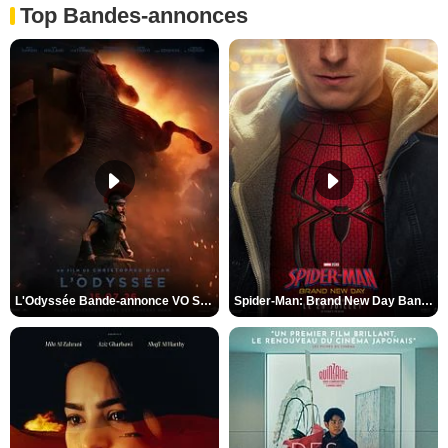
Top Bandes-annonces
L'Odyssée Bande-annonce VO STFR
Spider-Man: Brand New Day Bande-annonce VO STFR