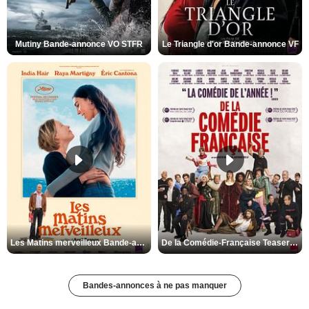
Mutiny Bande-annonce VO STFR
Le Triangle d'or Bande-annonce VF
Les Matins merveilleux Bande-annonce VF
De la Comédie-Française Teaser VF
Bandes-annonces à ne pas manquer