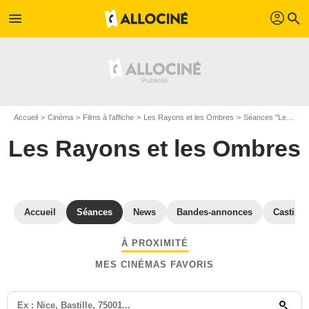
profil
menu
search
Accueil
Cinéma
Films à l'affiche
Les Rayons et les Ombres
Séances "Les Rayons et les Ombres" Haute-Garonne
Les Rayons et les Ombres
Accueil
Séances
News
Bandes-annonces
Casting
À PROXIMITÉ
MES CINÉMAS FAVORIS