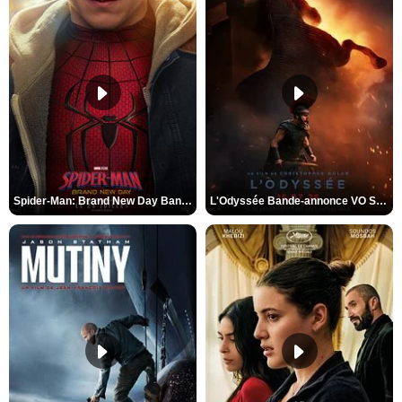
Spider-Man: Brand New Day Bande-annonce VO STFR
L'Odyssée Bande-annonce VO STFR