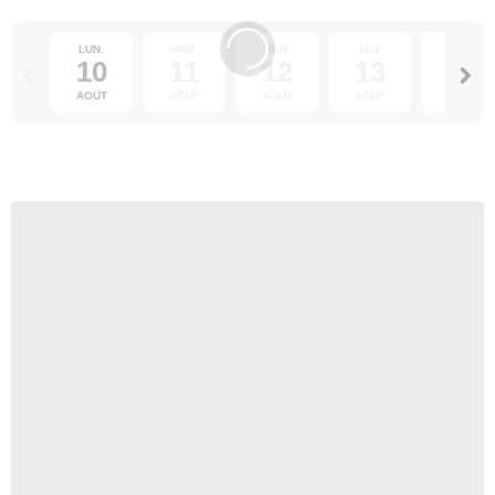
LUN.
MAR.
MER.
JEU.
VEN.
10
11
12
13
14
AOÛT
AOÛT
AOÛT
AOÛT
AOÛT