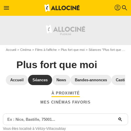
profil
menu
search
Accueil
Cinéma
Films à l'affiche
Plus fort que moi
Séances "Plus fort que moi" Yvelines
Plus fort que moi
Accueil
Séances
News
Bandes-annonces
Casting
À PROXIMITÉ
MES CINÉMAS FAVORIS
Vous êtes localisé à Vélizy-Villacoublay