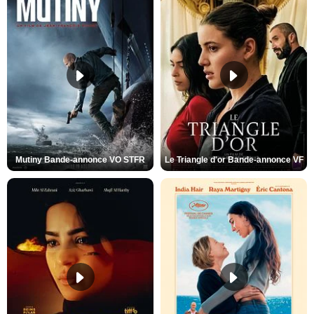
Mutiny Bande-annonce VO STFR
Le Triangle d'or Bande-annonce VF