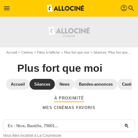
profil
menu
search
Accueil
Cinéma
Films à l'affiche
Plus fort que moi
Séances "Plus fort que moi" Seine-Saint-Denis
Plus fort que moi
Accueil
Séances
News
Bandes-annonces
Casting
À PROXIMITÉ
MES CINÉMAS FAVORIS
Vous êtes localisé à La Courneuve