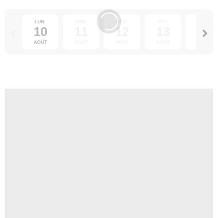
LUN.
MAR.
MER.
JEU.
VEN.
10
11
12
13
14
AOÛT
AOÛT
AOÛT
AOÛT
AOÛT