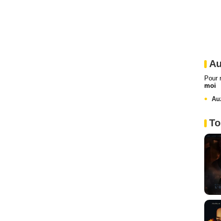
Au
Pour 
moi
Auz
To