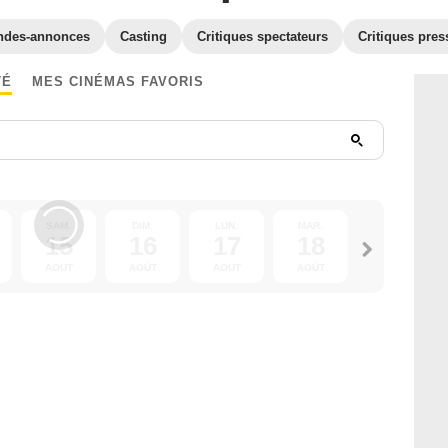
ndes-annonces
Casting
Critiques spectateurs
Critiques pres
TÉ
MES CINÉMAS FAVORIS
SAM.
DIM.
LUN.
MAR.
MER.
15
16
17
18
19
AOÛT
AOÛT
AOÛT
AOÛT
AOÛT