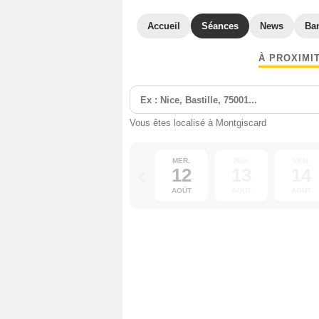
Accueil
Séances
News
Ba
À PROXIMI
Vous êtes localisé à Montgiscard
MER.
JEU.
VEN.
12
13
14
AOÛT
AOÛT
AOÛT