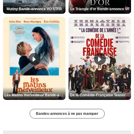
Mutiny Bande-annonce VO STFR
Le Triangle d'or Bande-annonce VF
Les Matins merveilleux Bande-annonce VF
De la Comédie-Française Teaser VF
Bandes-annonces à ne pas manquer