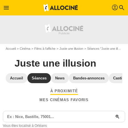
profil
menu
search
Accueil
Cinéma
Films à l'affiche
Juste une illusion
Séances "Juste une illusion" Loiret
Juste une illusion
Accueil
Séances
News
Bandes-annonces
Casting
À PROXIMITÉ
MES CINÉMAS FAVORIS
Vous êtes localisé à Orléans