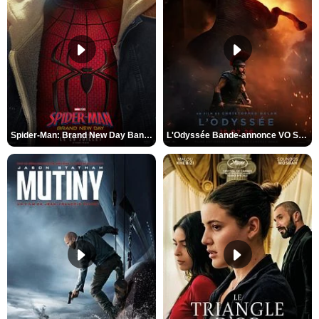
Spider-Man: Brand New Day Bande-annonce VO STFR
L'Odyssée Bande-annonce VO STFR