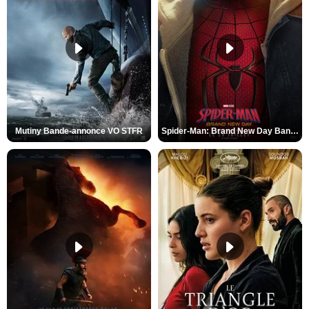
Mutiny Bande-annonce VO STFR
Spider-Man: Brand New Day Bande-annonce VO STFR