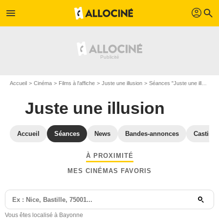
profil
menu
search
Accueil
Cinéma
Films à l'affiche
Juste une illusion
Séances "Juste une illusion" Pyrénées Atlantiques
Juste une illusion
Accueil
Séances
News
Bandes-annonces
Casting
À PROXIMITÉ
MES CINÉMAS FAVORIS
Vous êtes localisé à Bayonne