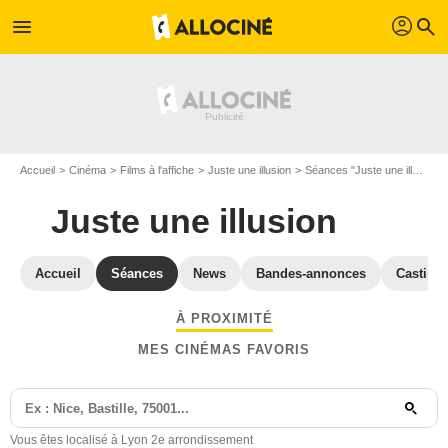
profil
menu
search
Accueil
Cinéma
Films à l'affiche
Juste une illusion
Séances "Juste une illusion" Lyon
Juste une illusion
Accueil
Séances
News
Bandes-annonces
Casting
À PROXIMITÉ
MES CINÉMAS FAVORIS
Vous êtes localisé à Lyon 2e arrondissement