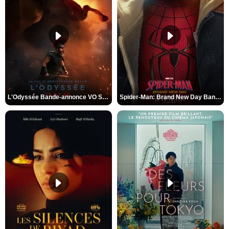
L'Odyssée Bande-annonce VO STFR
Spider-Man: Brand New Day Bande-annonce VO STFR