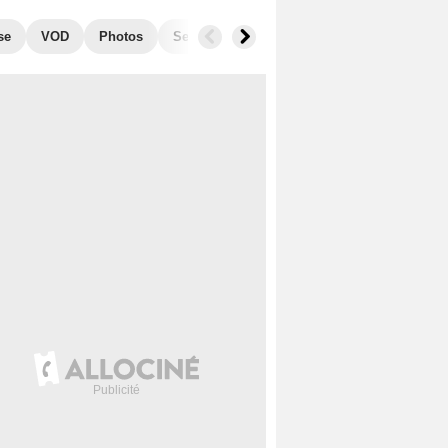
se
VOD
Photos
Secrets de tournage
Box Office