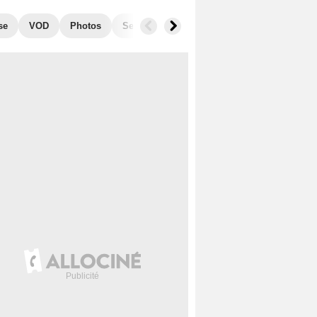
se
VOD
Photos
Secrets de tournage
Box Office