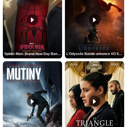
Spider-Man: Brand New Day Bande-annonce VO STFR
L'Odyssée Bande-annonce VO STFR