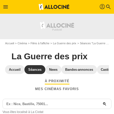
profil
menu
search
Accueil
Cinéma
Films à l'affiche
La Guerre des prix
Séances "La Guerre des prix" Bouches-du-Rhône
La Guerre des prix
Accueil
Séances
News
Bandes-annonces
Casting
À PROXIMITÉ
MES CINÉMAS FAVORIS
Vous êtes localisé à La Ciotat