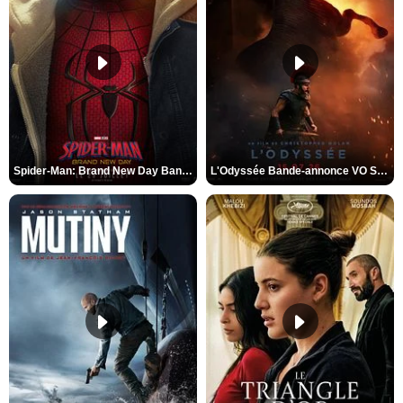
Spider-Man: Brand New Day Bande-annonce VO STFR
L'Odyssée Bande-annonce VO STFR