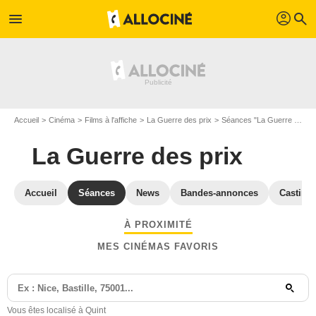
profil
menu
search
Accueil
Cinéma
Films à l'affiche
La Guerre des prix
Séances "La Guerre des prix" Haute-Garonne
La Guerre des prix
Accueil
Séances
News
Bandes-annonces
Casting
À PROXIMITÉ
MES CINÉMAS FAVORIS
Vous êtes localisé à Quint