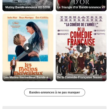
Mutiny Bande-annonce VO STFR
Le Triangle d'or Bande-annonce VF
Les Matins merveilleux Bande-annonce VF
De la Comédie-Française Teaser VF
Bandes-annonces à ne pas manquer