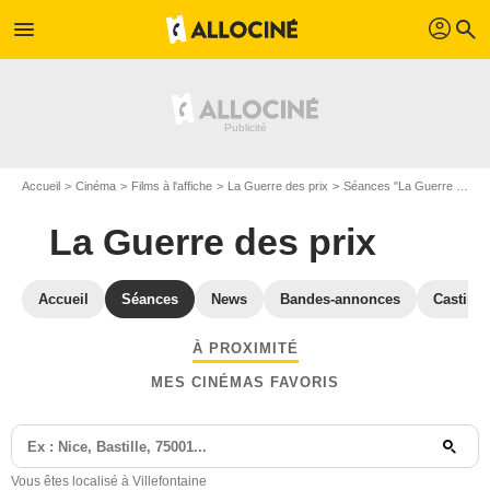
profil
menu
search
Accueil
Cinéma
Films à l'affiche
La Guerre des prix
Séances "La Guerre des prix" Isère
La Guerre des prix
Accueil
Séances
News
Bandes-annonces
Casting
À PROXIMITÉ
MES CINÉMAS FAVORIS
Vous êtes localisé à Villefontaine