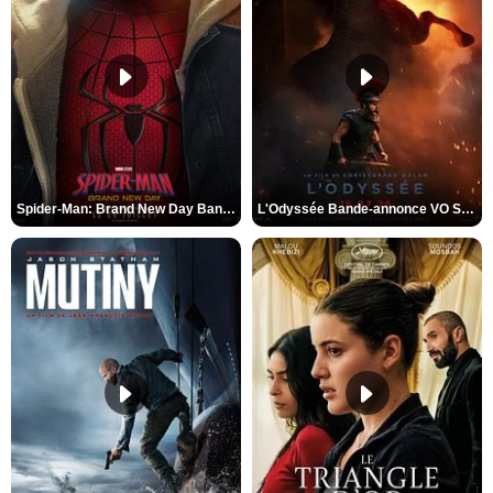
Spider-Man: Brand New Day Bande-annonce VO STFR
L'Odyssée Bande-annonce VO STFR