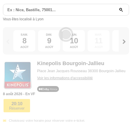
Vous êtes localisé à Lyon
SAM.
DIM.
LUN.
MAR.
MER.
8
9
10
11
12
AOÛT
AOÛT
AOÛT
AOÛT
AOÛT
Kinepolis Bourgoin-Jallieu
Place Jean Jacques Rousseau 38300 Bourgoin-Jallieu
Voir les informations d'accessibilité
8 août 2026 - En VF
20:10
Réserver
Choisissez votre horaire pour réserver votre e-ticket.