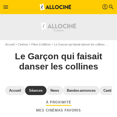
profil
menu
search
Accueil
Cinéma
Films à l'affiche
Le Garçon qui faisait danser les collines
Séance
Le Garçon qui faisait
danser les collines
Accueil
Séances
News
Bandes-annonces
Casting
À PROXIMITÉ
MES CINÉMAS FAVORIS