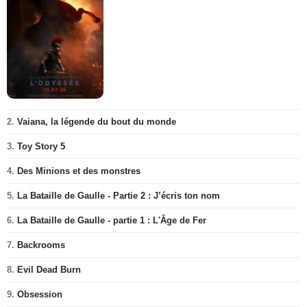
2.
Vaiana, la légende du bout du monde
3.
Toy Story 5
4.
Des Minions et des monstres
5.
La Bataille de Gaulle - Partie 2 : J’écris ton nom
6.
La Bataille de Gaulle - partie 1 : L'Âge de Fer
7.
Backrooms
8.
Evil Dead Burn
9.
Obsession