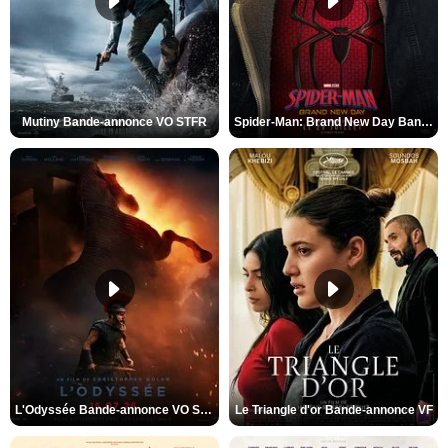
Mutiny Bande-annonce VO STFR
Spider-Man: Brand New Day Bande-annonce VO STFR
L'Odyssée Bande-annonce VO STFR
Le Triangle d'or Bande-annonce VF