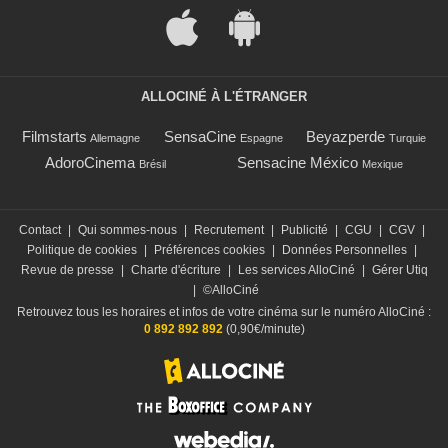
ALLOCINÉ À L'ÉTRANGER
Filmstarts
SensaCine
Beyazperde
Allemagne
Espagne
Turquie
AdoroCinema
Sensacine México
Brésil
Mexique
Contact
|
Qui sommes-nous
|
Recrutement
|
Publicité
|
CGU
|
CGV
|
Politique de cookies
|
Préférences cookies
|
Données Personnelles
|
Revue de presse
|
Charte d'écriture
|
Les services AlloCiné
|
Gérer Utiq
|
©AlloCiné
Retrouvez tous les horaires et infos de votre cinéma sur le numéro AlloCiné :
0 892 892 892
(0,90€/minute)