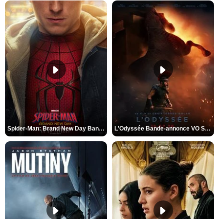
Spider-Man: Brand New Day Bande-annonce VO STFR
L'Odyssée Bande-annonce VO STFR