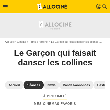
profil
menu
search
Accueil
Cinéma
Films à l'affiche
Le Garçon qui faisait danser les collines
Séance
Le Garçon qui faisait
danser les collines
Accueil
Séances
News
Bandes-annonces
Casting
À PROXIMITÉ
MES CINÉMAS FAVORIS