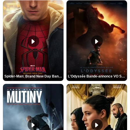
Spider-Man: Brand New Day Bande-annonce VO STFR
L'Odyssée Bande-annonce VO STFR