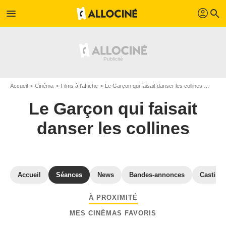
profil
menu
search
Accueil
Cinéma
Films à l'affiche
Le Garçon qui faisait danser les collines
Séance
Le Garçon qui faisait
danser les collines
Accueil
Séances
News
Bandes-annonces
Casting
À PROXIMITÉ
MES CINÉMAS FAVORIS