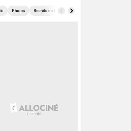
se
Photos
Secrets de tournage
Box Office