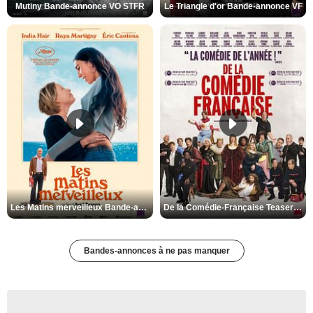
Mutiny Bande-annonce VO STFR
Le Triangle d'or Bande-annonce VF
Les Matins merveilleux Bande-annonce VF
De la Comédie-Française Teaser VF
Bandes-annonces à ne pas manquer