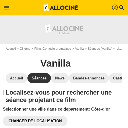
profil
menu
search
Accueil
Cinéma
Films Comédie dramatique
Vanilla
Séances "Vanilla"
Lieux projetant le film Vanilla: Côte-d'or
Vanilla
Accueil
Séances
News
Bandes-annonces
Casting
Localisez-vous pour rechercher une
séance projetant ce film
Selectionner une ville dans ce departement: Côte-d'or
CHANGER DE LOCALISATION