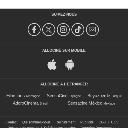
SUIVEZ-NOUS
ALLOCINÉ SUR MOBILE
ALLOCINÉ À L'ÉTRANGER
Filmstarts
SensaCine
Beyazperde
Allemagne
Espagne
Turquie
AdoroCinema
Sensacine México
Brésil
Mexique
Contact
|
Qui sommes-nous
|
Recrutement
|
Publicité
|
CGU
|
CGV
|