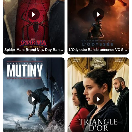
Spider-Man: Brand New Day Bande-annonce VO STFR
L'Odyssée Bande-annonce VO STFR