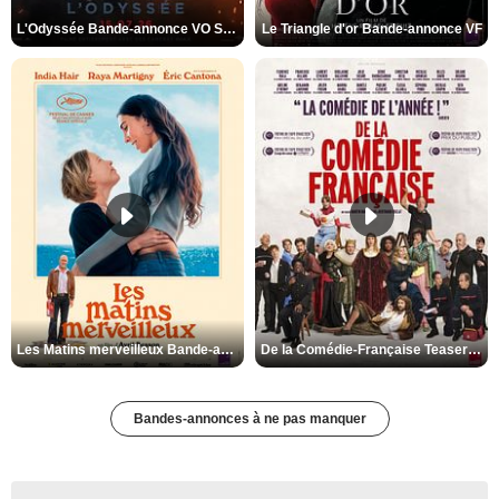
L'Odyssée Bande-annonce VO STFR
Le Triangle d'or Bande-annonce VF
Les Matins merveilleux Bande-annonce VF
De la Comédie-Française Teaser VF
Bandes-annonces à ne pas manquer