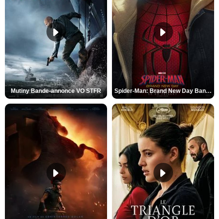
Mutiny Bande-annonce VO STFR
Spider-Man: Brand New Day Bande-annonce VO STFR