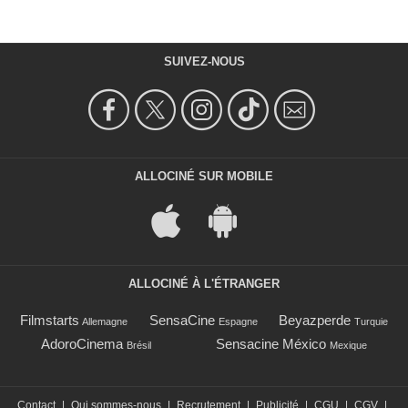
SUIVEZ-NOUS
ALLOCINÉ SUR MOBILE
ALLOCINÉ À L'ÉTRANGER
Filmstarts
SensaCine
Beyazperde
Allemagne
Espagne
Turquie
AdoroCinema
Sensacine México
Brésil
Mexique
Contact
|
Qui sommes-nous
|
Recrutement
|
Publicité
|
CGU
|
CGV
|