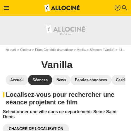
profil
menu
search
Accueil
Cinéma
Films Comédie dramatique
Vanilla
Séances "Vanilla"
Lieux projetant le film Vanilla: Seine-Saint-Denis
Vanilla
Accueil
Séances
News
Bandes-annonces
Casting
Localisez-vous pour rechercher une
séance projetant ce film
Selectionner une ville dans ce departement: Seine-Saint-
Denis
CHANGER DE LOCALISATION