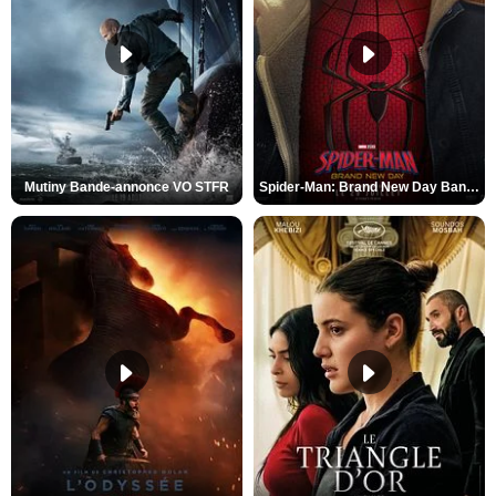
Mutiny Bande-annonce VO STFR
Spider-Man: Brand New Day Bande-annonce VO STFR