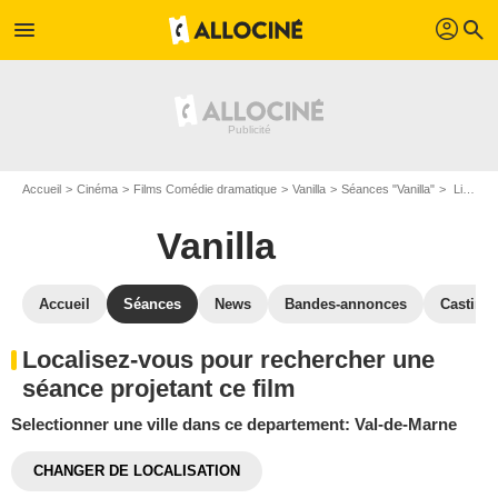
profil
menu
search
Accueil
Cinéma
Films Comédie dramatique
Vanilla
Séances "Vanilla"
Lieux projetant le film Vanilla: Val-de-Marne
Vanilla
Accueil
Séances
News
Bandes-annonces
Casting
Localisez-vous pour rechercher une
séance projetant ce film
Selectionner une ville dans ce departement: Val-de-Marne
CHANGER DE LOCALISATION