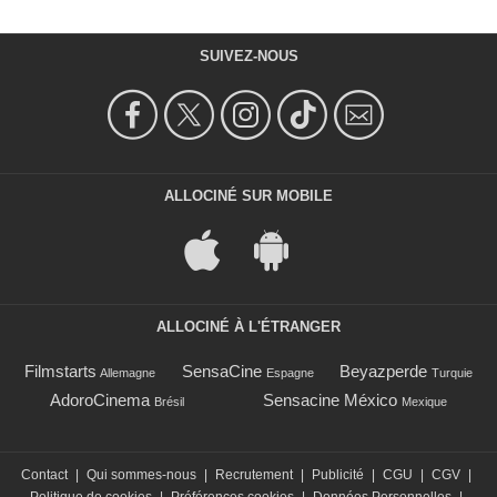
SUIVEZ-NOUS
ALLOCINÉ SUR MOBILE
ALLOCINÉ À L'ÉTRANGER
Filmstarts
SensaCine
Beyazperde
Allemagne
Espagne
Turquie
AdoroCinema
Sensacine México
Brésil
Mexique
Contact
|
Qui sommes-nous
|
Recrutement
|
Publicité
|
CGU
|
CGV
|