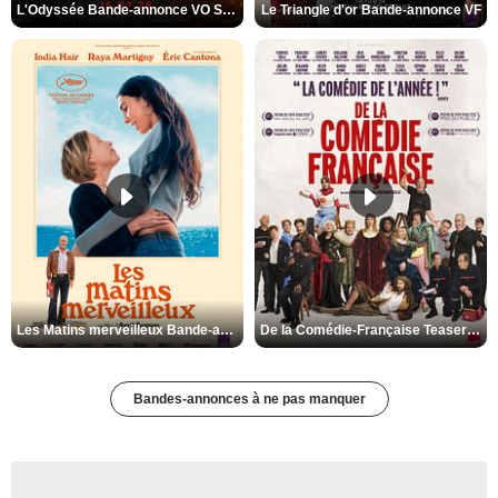
L'Odyssée Bande-annonce VO STFR
Le Triangle d'or Bande-annonce VF
Les Matins merveilleux Bande-annonce VF
De la Comédie-Française Teaser VF
Bandes-annonces à ne pas manquer