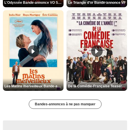
L'Odyssée Bande-annonce VO STFR
Le Triangle d'or Bande-annonce VF
Les Matins merveilleux Bande-annonce VF
De la Comédie-Française Teaser VF
Bandes-annonces à ne pas manquer