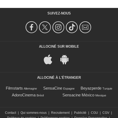
SUIVEZ-NOUS
ALLOCINÉ SUR MOBILE
ALLOCINÉ À L'ÉTRANGER
Filmstarts
SensaCine
Beyazperde
Allemagne
Espagne
Turquie
AdoroCinema
Sensacine México
Brésil
Mexique
Contact
|
Qui sommes-nous
|
Recrutement
|
Publicité
|
CGU
|
CGV
|