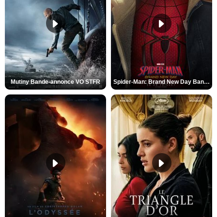
Mutiny Bande-annonce VO STFR
Spider-Man: Brand New Day Bande-annonce VO STFR