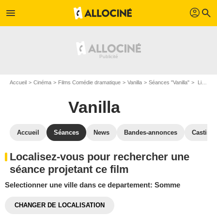
profil
menu
search
Accueil
Cinéma
Films Comédie dramatique
Vanilla
Séances "Vanilla"
Lieux projetant le film Vanilla: Somme
Vanilla
Accueil
Séances
News
Bandes-annonces
Casting
Localisez-vous pour rechercher une
séance projetant ce film
Selectionner une ville dans ce departement: Somme
CHANGER DE LOCALISATION