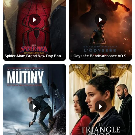
Spider-Man: Brand New Day Bande-annonce VO STFR
L'Odyssée Bande-annonce VO STFR