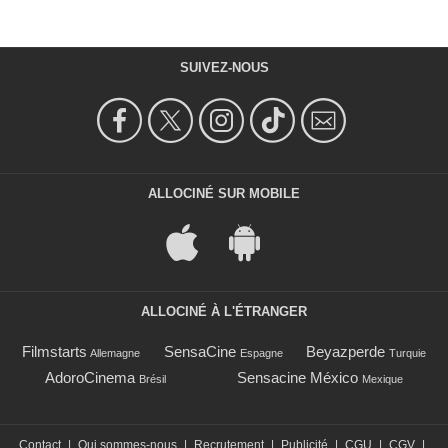
SUIVEZ-NOUS
ALLOCINÉ SUR MOBILE
ALLOCINÉ À L'ÉTRANGER
Filmstarts
SensaCine
Beyazperde
Allemagne
Espagne
Turquie
AdoroCinema
Sensacine México
Brésil
Mexique
Contact
|
Qui sommes-nous
|
Recrutement
|
Publicité
|
CGU
|
CGV
|