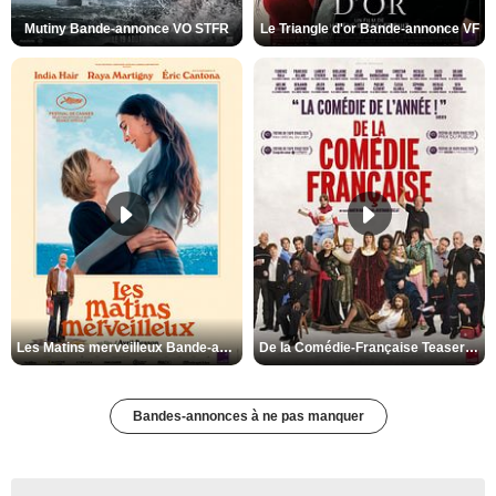
Mutiny Bande-annonce VO STFR
Le Triangle d'or Bande-annonce VF
Les Matins merveilleux Bande-annonce VF
De la Comédie-Française Teaser VF
Bandes-annonces à ne pas manquer