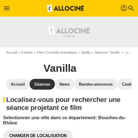
profil
menu
search
Accueil
Cinéma
Films Comédie dramatique
Vanilla
Séances "Vanilla"
Lieux projetant le film Vanilla: Bouches-du-Rhône
Vanilla
Accueil
Séances
News
Bandes-annonces
Casting
Localisez-vous pour rechercher une
séance projetant ce film
Selectionner une ville dans ce departement: Bouches-du-
Rhône
CHANGER DE LOCALISATION