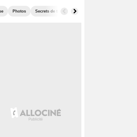
se
Photos
Secrets de tournage
Box Office