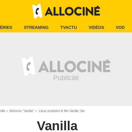
ÉRIES
STREAMING
TVACTU
VIDÉOS
VOD
illa
Séances "Vanilla"
Lieux projetant le film Vanilla: Var
Vanilla