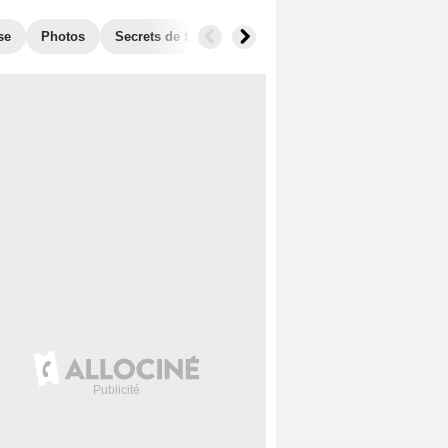
se
Photos
Secrets de tournage
Box Office