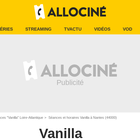
ÉRIES
STREAMING
TVACTU
VIDÉOS
VOD
es "Vanilla" Loire-Atlantique
Séances et horaires Vanilla à Nantes (44000)
Vanilla