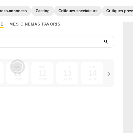
ndes-annonces
Casting
Critiques spectateurs
Critiques pres
TÉ
MES CINÉMAS FAVORIS
MAR.
MER.
JEU.
VEN.
SAM.
11
12
13
14
15
AOÛT
AOÛT
AOÛT
AOÛT
AOÛT