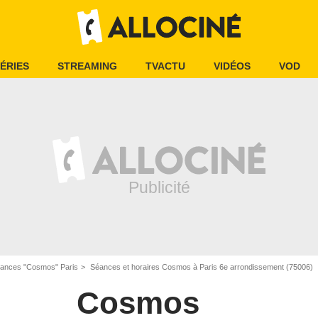
ÉRIES
STREAMING
TVACTU
VIDÉOS
VOD
ances "Cosmos" Paris
Séances et horaires Cosmos à Paris 6e arrondissement (75006)
Cosmos