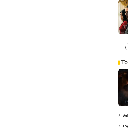
To
2.
Va
3.
To