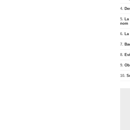
4.
De
5.
La 
nom
6.
La 
7.
Ba
8.
Ev
9.
Ob
10.
S