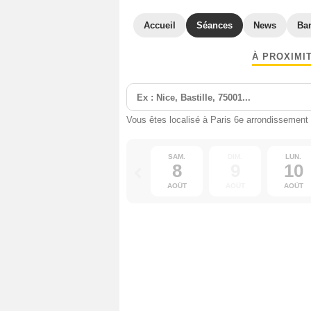
Accueil
Séances
News
Ba
À PROXIMI
Vous êtes localisé à Paris 6e arrondissement
SAM.
DIM.
LUN.
8
9
10
AOÛT
AOÛT
AOÛT