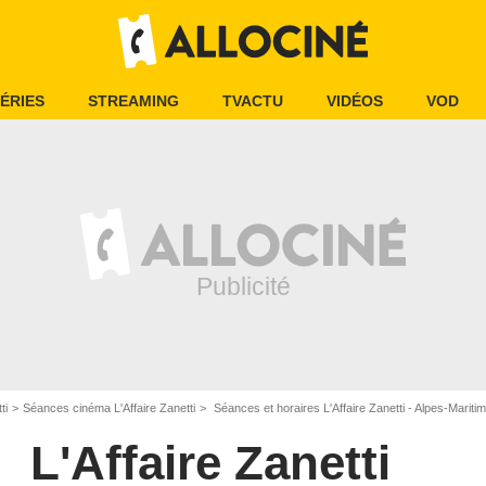
ÉRIES
STREAMING
TVACTU
VIDÉOS
VOD
ti
Séances cinéma L'Affaire Zanetti
Séances et horaires L'Affaire Zanetti - Alpes-Mariti
L'Affaire Zanetti