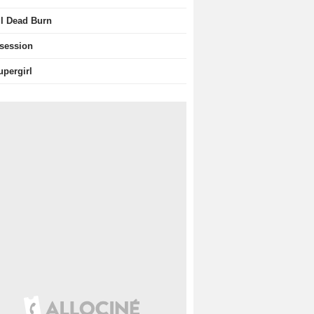
il Dead Burn
session
upergirl