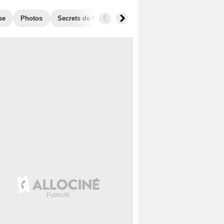
se
Photos
Secrets de tournage
Box Office
Récompense