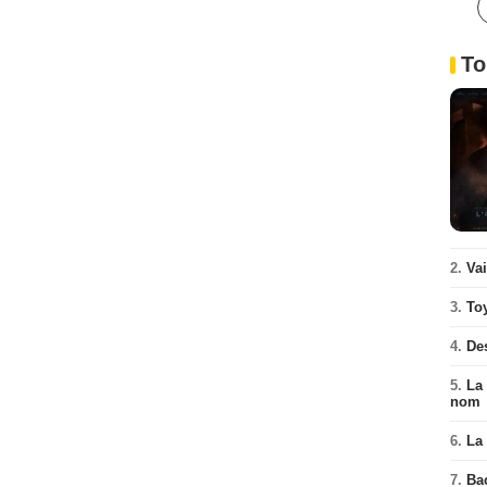
To
2.
Va
3.
To
4.
De
5.
La 
nom
6.
La 
7.
Ba