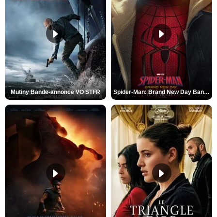
Mutiny Bande-annonce VO STFR
Spider-Man: Brand New Day Bande-annonce VO STFR