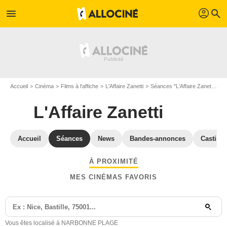
profil
menu
search
Accueil
Cinéma
Films à l'affiche
L'Affaire Zanetti
Séances "L'Affaire Zanetti" Aude
L'Affaire Zanetti
Accueil
Séances
News
Bandes-annonces
Casting
À PROXIMITÉ
MES CINÉMAS FAVORIS
Vous êtes localisé à NARBONNE PLAGE