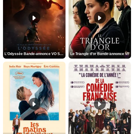
L'Odyssée Bande-annonce VO STFR
Le Triangle d'or Bande-annonce VF