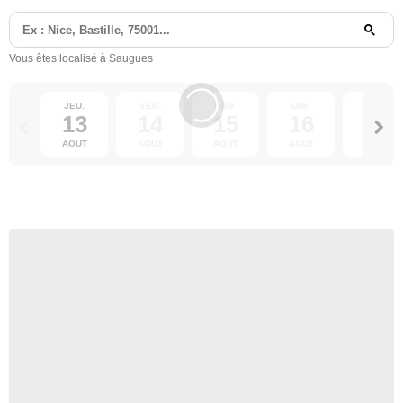
Vous êtes localisé à Saugues
JEU.
VEN.
SAM.
DIM.
LUN.
13
14
15
16
17
AOÛT
AOÛT
AOÛT
AOÛT
AOÛT