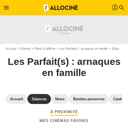
profil
menu
search
Accueil
Cinéma
Films à l'affiche
Les Parfait(s) : arnaques en famille
Séances "Les Parfait(s) : arnaques en famille" Haute-Loire
Les Parfait(s) : arnaques
en famille
Accueil
Séances
News
Bandes-annonces
Casting
À PROXIMITÉ
MES CINÉMAS FAVORIS