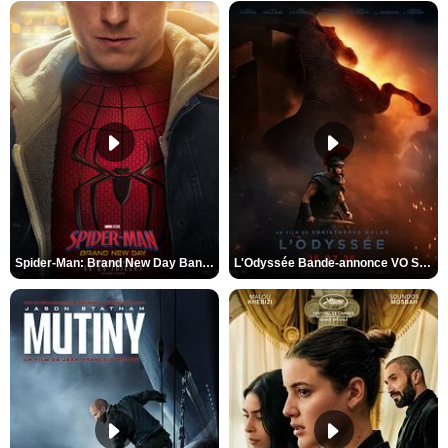
Spider-Man: Brand New Day Bande-annonce VO STFR
L'Odyssée Bande-annonce VO STFR