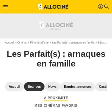
profil
menu
search
Accueil
Cinéma
Films à l'affiche
Les Parfait(s) : arnaques en famille
Séances "Les Parfait(s) : arnaques en famille" Pyrénées Atlantiques
Les Parfait(s) : arnaques
en famille
Accueil
Séances
News
Bandes-annonces
Casting
À PROXIMITÉ
MES CINÉMAS FAVORIS