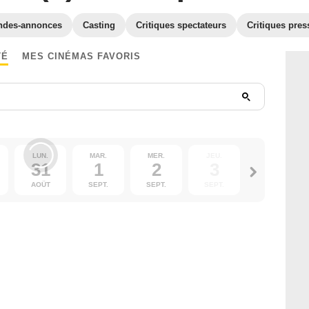
ndes-annonces
Casting
Critiques spectateurs
Critiques pres
TÉ
MES CINÉMAS FAVORIS
LUN.
MAR.
MER.
JEU.
VEN.
31
1
2
3
4
AOÛT
SEPT.
SEPT.
SEPT.
SEPT.