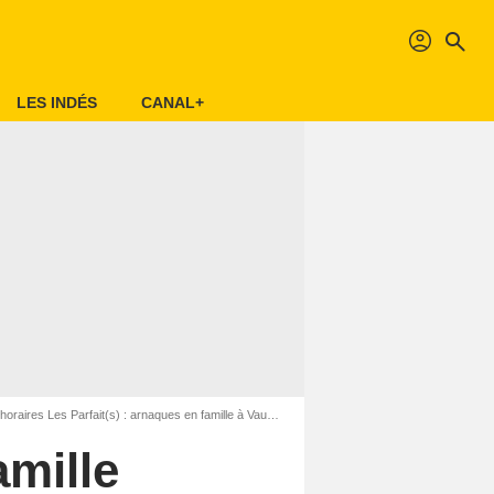
profil
search
LES INDÉS
CANAL+
ires Les Parfait(s) : arnaques en famille à Vaugneray (69670)
amille