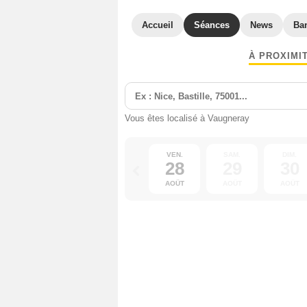
Accueil
Séances
News
Ba
À PROXIMI
Vous êtes localisé à Vaugneray
VEN.
SAM.
DIM.
28
29
30
AOÛT
AOÛT
AOÛT