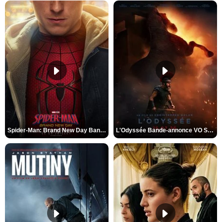
Spider-Man: Brand New Day Bande-annonce VO STFR
L'Odyssée Bande-annonce VO STFR