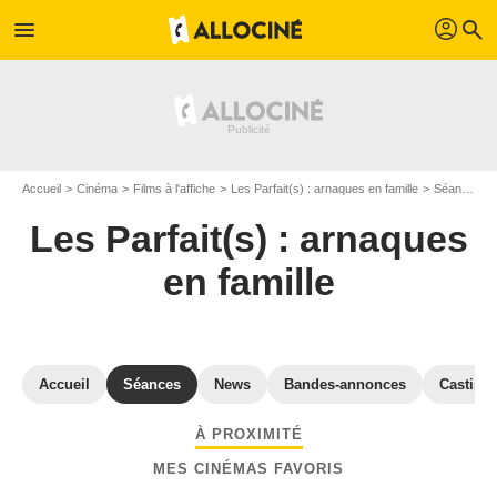
profil
menu
search
Accueil
Cinéma
Films à l'affiche
Les Parfait(s) : arnaques en famille
Séances "Les Parfait(s) : arnaques en famille" Haute-Savoie
Les Parfait(s) : arnaques
en famille
Accueil
Séances
News
Bandes-annonces
Casting
À PROXIMITÉ
MES CINÉMAS FAVORIS