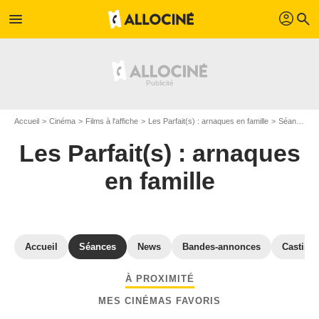
profil
menu
search
Accueil
Cinéma
Films à l'affiche
Les Parfait(s) : arnaques en famille
Séances "Les Parfait(s) : arnaques en famille" Jura
Les Parfait(s) : arnaques
en famille
Accueil
Séances
News
Bandes-annonces
Casting
À PROXIMITÉ
MES CINÉMAS FAVORIS