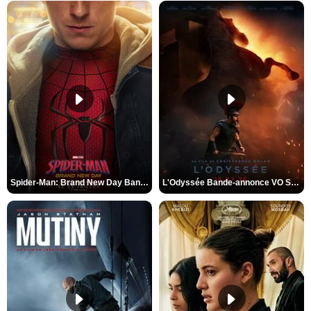
Spider-Man: Brand New Day Bande-annonce VO STFR
L'Odyssée Bande-annonce VO STFR