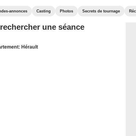
ndes-annonces
Casting
Photos
Secrets de tournage
Ré
 rechercher une séance
artement: Hérault