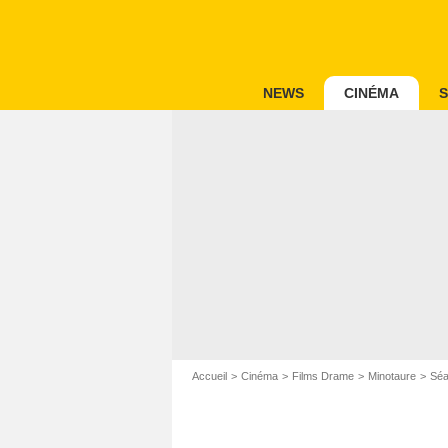
NEWS
CINÉMA
S
Accueil
Cinéma
Films Drame
Minotaure
Séa