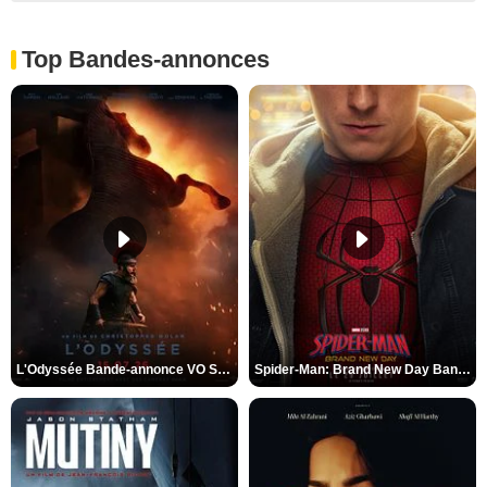
Top Bandes-annonces
L'Odyssée Bande-annonce VO STFR
Spider-Man: Brand New Day Bande-annonce VO STFR