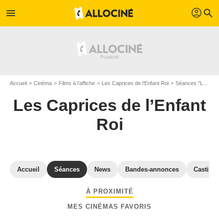
profil
menu
search
Accueil
Cinéma
Films à l'affiche
Les Caprices de l’Enfant Roi
Séances "Les Caprices de l’Enfant Roi" Maine-et-Loire
Les Caprices de l’Enfant
Roi
Accueil
Séances
News
Bandes-annonces
Casting
À PROXIMITÉ
MES CINÉMAS FAVORIS