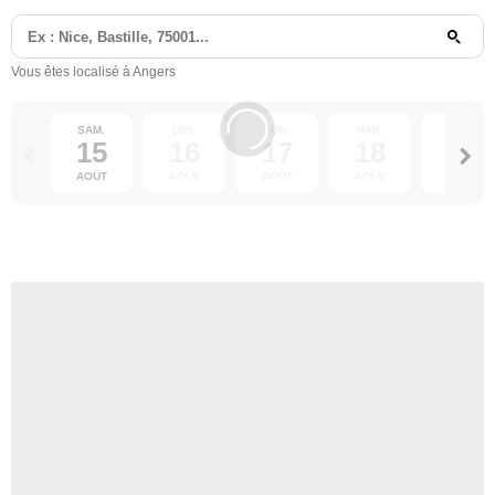
Vous êtes localisé à Angers
SAM.
DIM.
LUN.
MAR.
MER.
15
16
17
18
19
AOÛT
AOÛT
AOÛT
AOÛT
AOÛT