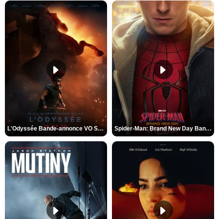
L'Odyssée Bande-annonce VO STFR
Spider-Man: Brand New Day Bande-annonce VO STFR