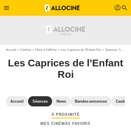
profil
menu
search
Accueil
Cinéma
Films à l'affiche
Les Caprices de l’Enfant Roi
Séances "Les Caprices de l’Enfant Roi" Pyrénées Atlantiques
Les Caprices de l’Enfant
Roi
Accueil
Séances
News
Bandes-annonces
Casting
À PROXIMITÉ
MES CINÉMAS FAVORIS