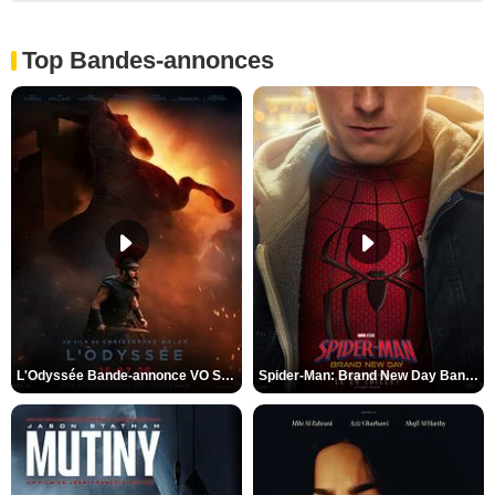
Top Bandes-annonces
L'Odyssée Bande-annonce VO STFR
Spider-Man: Brand New Day Bande-annonce VO STFR