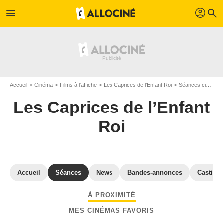
profil
menu
search
Accueil
Cinéma
Films à l'affiche
Les Caprices de l’Enfant Roi
Séances cinéma Les Caprices de l’Enfant Roi
Les Caprices de l’Enfant
Roi
Accueil
Séances
News
Bandes-annonces
Casting
À PROXIMITÉ
MES CINÉMAS FAVORIS