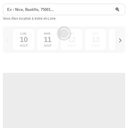
Vous êtes localisé à Indre-et-Loire
LUN.
MAR.
MER.
JEU.
VEN.
10
11
12
13
14
AOÛT
AOÛT
AOÛT
AOÛT
AOÛT