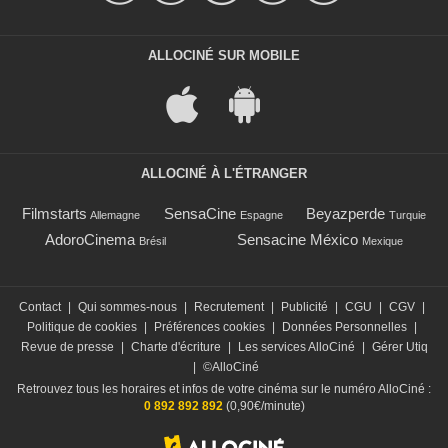
ALLOCINÉ SUR MOBILE
ALLOCINÉ À L'ÉTRANGER
Filmstarts
SensaCine
Beyazperde
Allemagne
Espagne
Turquie
AdoroCinema
Sensacine México
Brésil
Mexique
Contact
|
Qui sommes-nous
|
Recrutement
|
Publicité
|
CGU
|
CGV
|
Politique de cookies
|
Préférences cookies
|
Données Personnelles
|
Revue de presse
|
Charte d'écriture
|
Les services AlloCiné
|
Gérer Utiq
|
©AlloCiné
Retrouvez tous les horaires et infos de votre cinéma sur le numéro AlloCiné :
0 892 892 892
(0,90€/minute)