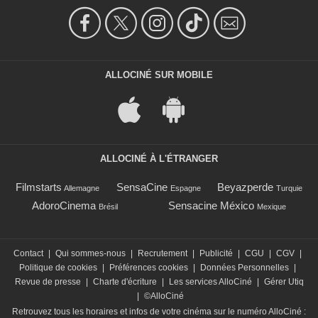
ALLOCINÉ SUR MOBILE
ALLOCINÉ À L'ÉTRANGER
Filmstarts
SensaCine
Beyazperde
Allemagne
Espagne
Turquie
AdoroCinema
Sensacine México
Brésil
Mexique
Contact
|
Qui sommes-nous
|
Recrutement
|
Publicité
|
CGU
|
CGV
|
Politique de cookies
|
Préférences cookies
|
Données Personnelles
|
Revue de presse
|
Charte d'écriture
|
Les services AlloCiné
|
Gérer Utiq
|
©AlloCiné
Retrouvez tous les horaires et infos de votre cinéma sur le numéro AlloCiné :