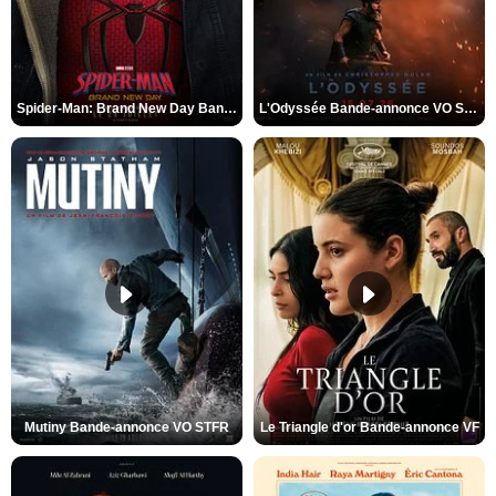
Spider-Man: Brand New Day Bande-annonce VO STFR
L'Odyssée Bande-annonce VO STFR
Mutiny Bande-annonce VO STFR
Le Triangle d'or Bande-annonce VF