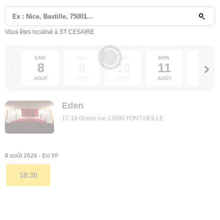
Vous êtes localisé à ST CESAIRE
SAM.
DIM.
LUN.
MAR.
MER.
8
9
10
11
12
AOÛT
AOÛT
AOÛT
AOÛT
AOÛT
Eden
17-19 Grand rue 13990 FONTVIEILLE
8 août 2026 - En VF
18:30