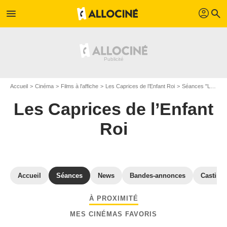
profil
menu
search
Accueil
Cinéma
Films à l'affiche
Les Caprices de l’Enfant Roi
Séances "Les Caprices de l’Enfant Roi" Gard
Les Caprices de l’Enfant
Roi
Accueil
Séances
News
Bandes-annonces
Casting
À PROXIMITÉ
MES CINÉMAS FAVORIS