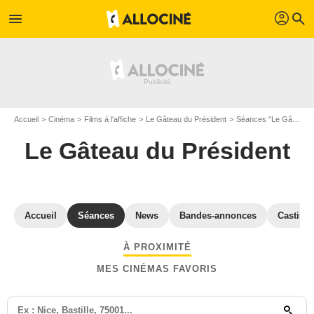
profil
menu
search
Accueil
Cinéma
Films à l'affiche
Le Gâteau du Président
Séances "Le Gâteau du Président" Lozère
Le Gâteau du Président
Accueil
Séances
News
Bandes-annonces
Casting
À PROXIMITÉ
MES CINÉMAS FAVORIS