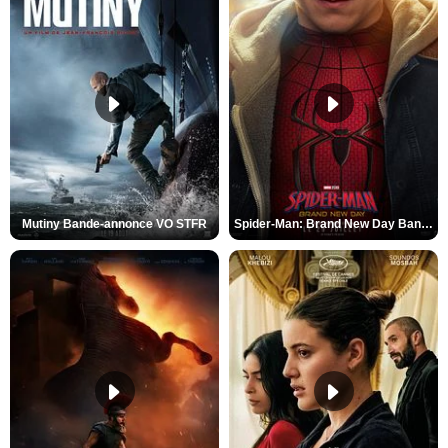
Mutiny Bande-annonce VO STFR
Spider-Man: Brand New Day Bande-annonce VO STFR