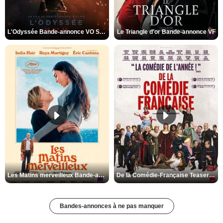
L'Odyssée Bande-annonce VO STFR
Le Triangle d'or Bande-annonce VF
Les Matins merveilleux Bande-annonce VF
De la Comédie-Française Teaser VF
Bandes-annonces à ne pas manquer