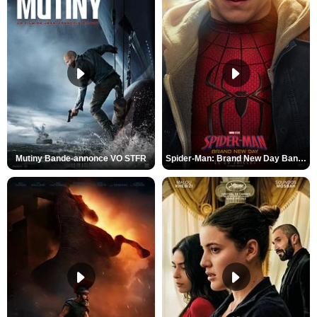
Mutiny Bande-annonce VO STFR
Spider-Man: Brand New Day Bande-annonce VO STFR