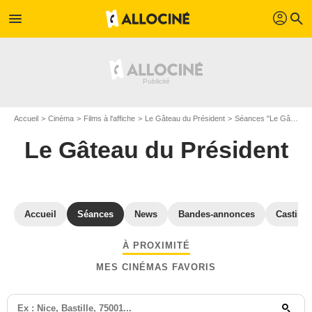
profil
menu
search
Accueil
Cinéma
Films à l'affiche
Le Gâteau du Président
Séances "Le Gâteau du Président" Gard
Le Gâteau du Président
Accueil
Séances
News
Bandes-annonces
Casting
À PROXIMITÉ
MES CINÉMAS FAVORIS