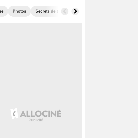
se
Photos
Secrets de tournage
Box Office
Récompense