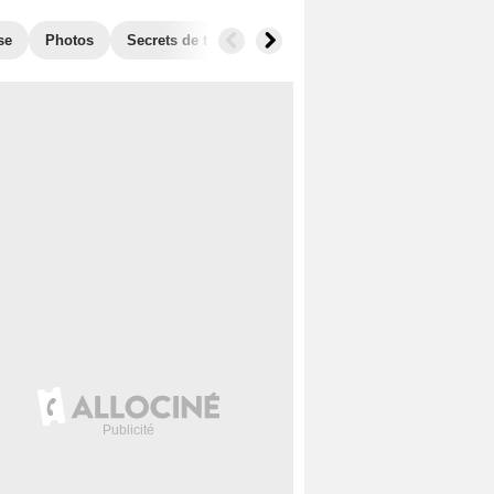
se
Photos
Secrets de tournage
Box Office
Récompense