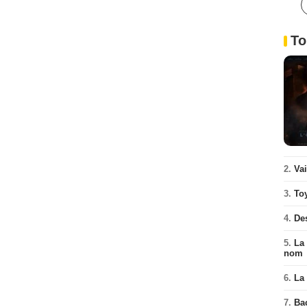
To
2.
Va
3.
To
4.
De
5.
La 
nom
6.
La 
7.
Ba