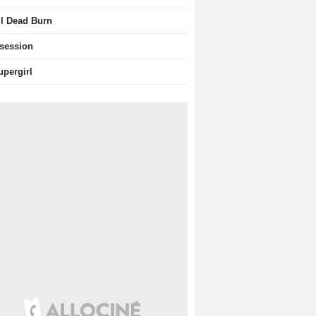
il Dead Burn
session
upergirl