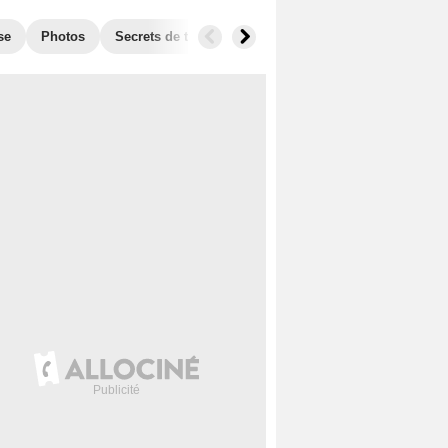
se
Photos
Secrets de tournage
Box Office
Récompense