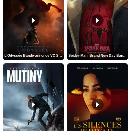
L'Odyssée Bande-annonce VO STFR
Spider-Man: Brand New Day Bande-annonce VO STFR