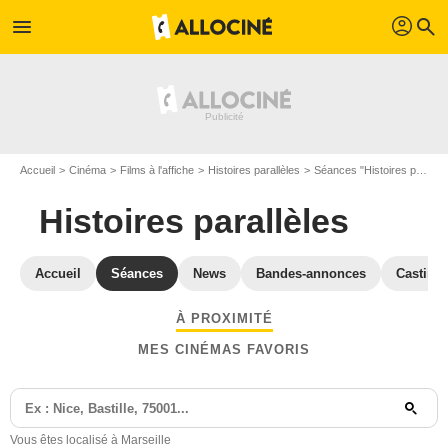
profil
menu
search
Accueil
Cinéma
Films à l'affiche
Histoires parallèles
Séances "Histoires parallèles" Bouches-du-Rhône
Histoires parallèles
Accueil
Séances
News
Bandes-annonces
Casting
À PROXIMITÉ
MES CINÉMAS FAVORIS
Vous êtes localisé à Marseille