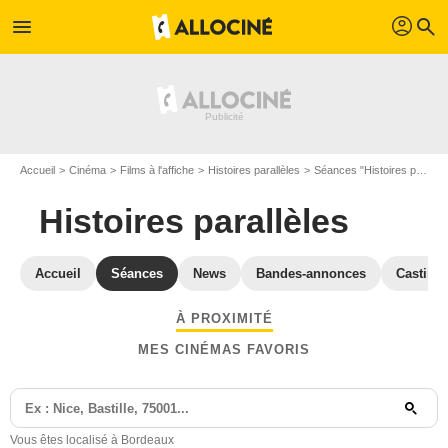
profil
menu
search
Accueil
Cinéma
Films à l'affiche
Histoires parallèles
Séances "Histoires parallèles" Gironde
Histoires parallèles
Accueil
Séances
News
Bandes-annonces
Casting
À PROXIMITÉ
MES CINÉMAS FAVORIS
Vous êtes localisé à Bordeaux