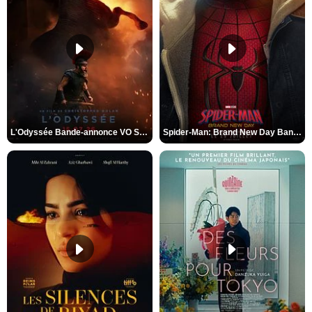
L'Odyssée Bande-annonce VO STFR
Spider-Man: Brand New Day Bande-annonce VO STFR